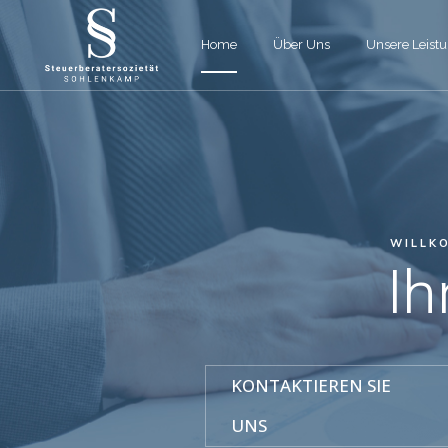
Home
Über Uns
Unsere Leist
WILLK
Ih
KONTAKTIEREN SIE
UNS