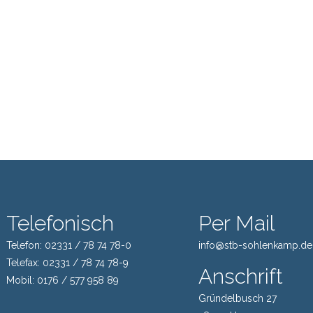
Telefonisch
Per Mail
Telefon:
02331 / 78 74 78-0
info@stb-sohlenkamp.de
Telefax:
02331 / 78 74 78-9
Anschrift
Mobil:
0176 / 577 958 89
Gründelbusch 27